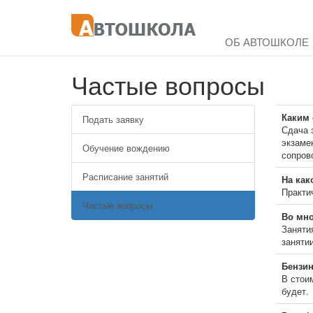
ОБ АВТОШКОЛЕ
Частые вопросы
Каким 
Подать заявку
Сдача э
экзаме
Обучение вождению
сопров
Расписание занятий
На как
Практи
Частые вопросы
Во мно
Заняти
заняти
Бензин
В стои
будет.