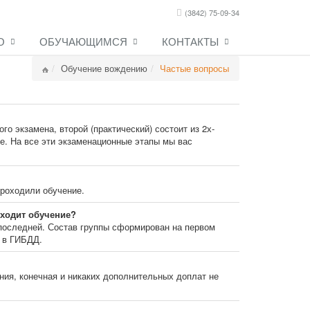
(3842) 75-09-34
О
ОБУЧАЮЩИМСЯ
КОНТАКТЫ
Обучение вождению
Частые вопросы
о экзамена, второй (практический) состоит из 2х-
е. На все эти экзаменационные этапы мы вас
проходили обучение.
оходит обучение?
 последней. Состав группы сформирован на первом
н в ГИБДД.
ния, конечная и никаких дополнительных доплат не