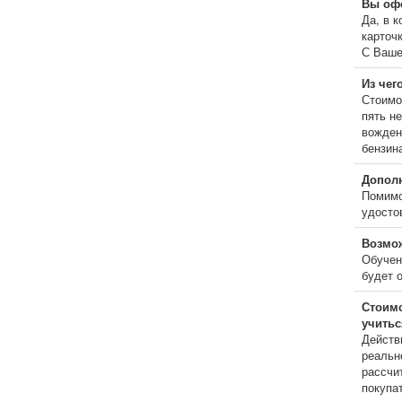
Вы офо
Да, в 
карточк
С Ваше
Из чег
Стоимос
пять н
вождени
бензин
Дополн
Помимо
удостов
Возмож
Обучен
будет 
Стоимо
учитьс
Действи
реальн
рассчи
покупа