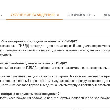
ОБУЧЕНИЕ ВОЖДЕНИЮ
СТОИМОСТЬ
ДП
образом происходит сдача экзаменов в ГИБДД?
кзаменов в ГИБДД проходит в два этапа: первый-это сдача теоретическог
н по вождению автомобиля на автодроме и экзамен по вождению в город
ождаем.
ом автомобиле сдается экзамен в ГИБДД?
ческий экзамен в ГИБДД сдаётся на том же автомобиле, на котором вы 
гих автошколах лекции читаются по кругу. А как в вашей школе пр
я носят лекционный характер: темы изучаются по порядку от первой до
и, в том же составе группа выходит на компьютерную практику и экзаме
 входит в стоимость часа вождения?
мость часа вождения заложено всё, т.е. сумма, заявленная за час вожде