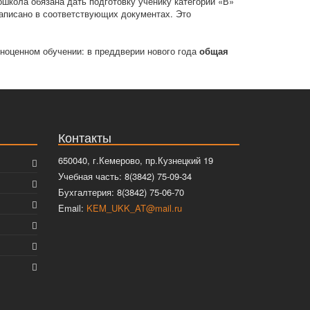
школа обязана дать подготовку ученику категории «В»
 записано в соответствующих документах. Это
ноценном обучении: в преддверии нового года
общая
Контакты
650040, г.Кемерово, пр.Кузнецкий 19
Учебная часть: 8(3842) 75-09-34
Бухгалтерия: 8(3842) 75-06-70
Email:
KEM_UKK_AT@mail.ru