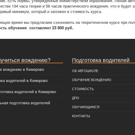
аме. Есть нормы, утвержденные Министерством образования. Любая авто
честве 134 часа теории и 56 часов практического вождения, что и будет
димый минимум, который и заложен в стоимость курса.
оящее время мы предлагаем сэкономить на теоретическом курсе при пол
сть обучения составляет 23 800 руб.
бучиться вождению?
Подготовка водителей
е вождению в Кемерово
ОБ АВТОШКОЛЕ
ОБУЧЕНИЕ ВОЖДЕНИЮ
вка водителей в Кемерово
СТОИМОСТЬ
готовка водителей в Кемерово
ДПО
ьная подготовка водителей
ОБУЧАЮЩИМСЯ
КОНТАКТЫ