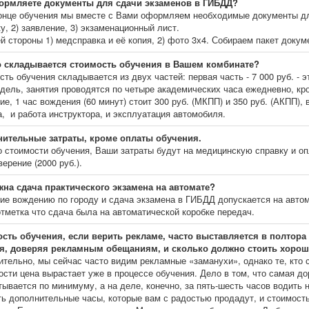
рмляете документы для сдачи экзаменов в ГИБДД?
конце обучения мы вместе с Вами оформляем необходимые документы дл
у, 2) заявление, 3) экзаменационный лист.
й стороны 1) медсправка и её копия, 2) фото 3х4. Собираем пакет докум
о складывается стоимость обучения в Вашем комбинате?
ть обучения складывается из двух частей: первая часть - 7 000 руб. - 
едель, занятия проводятся по четыре академических часа ежедневно, кро
е, 1 час вождения (60 минут) стоит 300 руб. (МКПП) и 350 руб. (АКПП), 
а, и работа инструктора, и эксплуатация автомобиля.
ительные затраты, кроме оплаты обучения.
 стоимости обучения, Ваши затраты будут на медицинскую справку и о
ерение (2000 руб.).
на сдача практического экзамена на автомате?
ие вождению по городу и сдача экзамена в ГИБДД допускается на автом
отметка что сдача была на автоматической коробке передач.
сть обучения, если верить рекламе, часто выставляется в полтора 
я, доверяя рекламным обещаниям, и сколько должно стоить хорош
тельно, мы сейчас часто видим рекламные «заманухи», однако те, кто с
ости цена вырастает уже в процессе обучения. Дело в том, что самая до
тывается по минимуму, а на деле, конечно, за пять-шесть часов водить 
ть дополнительные часы, которые вам с радостью продадут, и стоимость