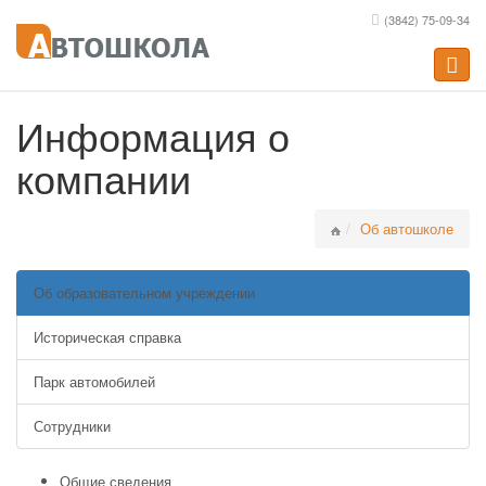
(3842) 75-09-34
Toggle
naviga
Информация о
компании
Об автошколе
Об образовательном учреждении
Историческая справка
Парк автомобилей
Сотрудники
Общие сведения