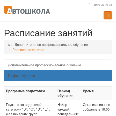
(3842) 75-09-34
Toggle
naviga
Расписание занятий
Дополнительное профессиональное обучение
Расписание занятий
Дополнительное профессиональное обучение
График обучения
Программа подготовки
Период
Время
обучения
Подготовка водителей
Набор
Организационное
категории "В", "С", "D", "Е" .
каждый
собрание в 18:00
Для вечерних групп
понедельник!